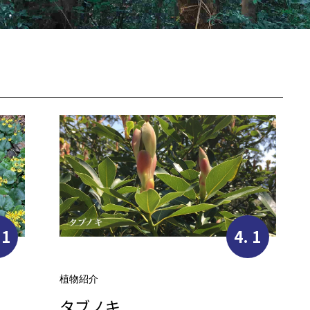
 1
4. 1
植物紹介
タブノキ