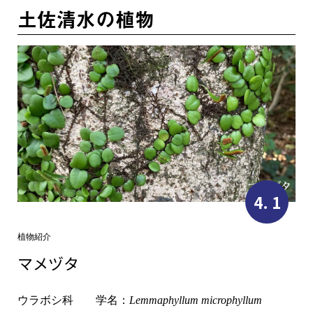
土佐清水の植物
4. 1
植物紹介
マメヅタ
ウラボシ科 学名：
Lemmaphyllum microphyllum