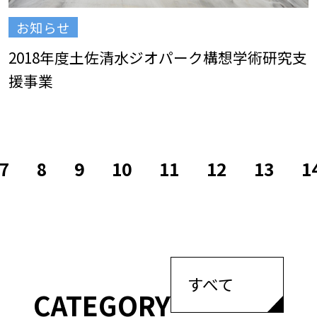
お知らせ
2018年度土佐清水ジオパーク構想学術研究支
援事業
7
8
9
10
11
12
13
1
すべて
CATEGORY