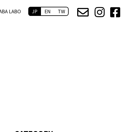
ABA LABO
JP
EN
TW