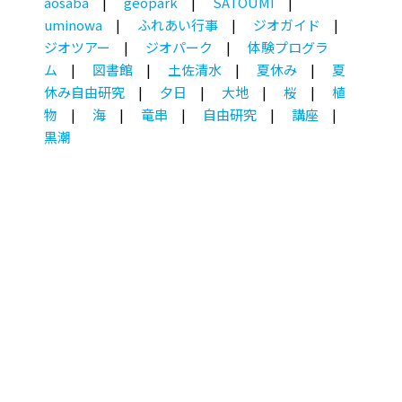
aosaba
geopark
SATOUMI
uminowa
ふれあい行事
ジオガイド
ジオツアー
ジオパーク
体験プログラ
ム
図書館
土佐清水
夏休み
夏
休み自由研究
夕日
大地
桜
植
物
海
竜串
自由研究
講座
黒潮