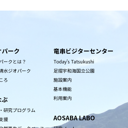
オパーク
竜串ビジターセンター
パークとは？
Today's Tatsukushi
清水ジオパーク
足摺宇和海国立公園
ころ
施設案内
基本機能
利用案内
なぶ
・研究プログラム
AOSABA LABO
支援