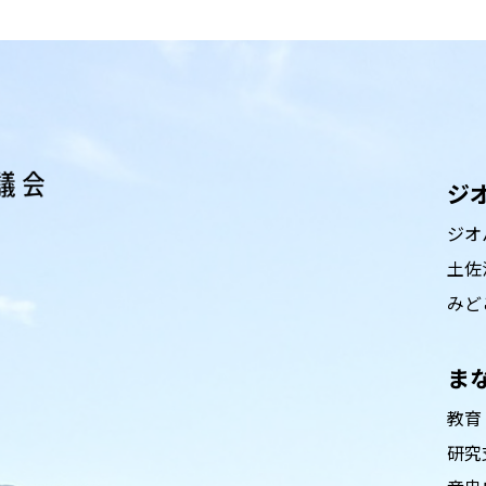
ジ
ジオ
土佐
みど
ま
教育
研究