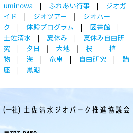
uminowa
ふれあい行事
ジオガ
イド
ジオツアー
ジオパー
ク
体験プログラム
図書館
土佐清水
夏休み
夏休み自由研
究
夕日
大地
桜
植
物
海
竜串
自由研究
講
座
黒潮
〒787-0450