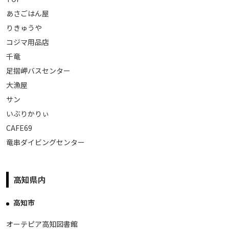
あさごはん屋
りきゅうや
コジマ用品店
千竜
足摺岬バスセンター
大漁屋
サン
いぶりかりぃ
CAFE69
竜串ダイビングセンター
高知県内
高知市
オーテピア高知図書館