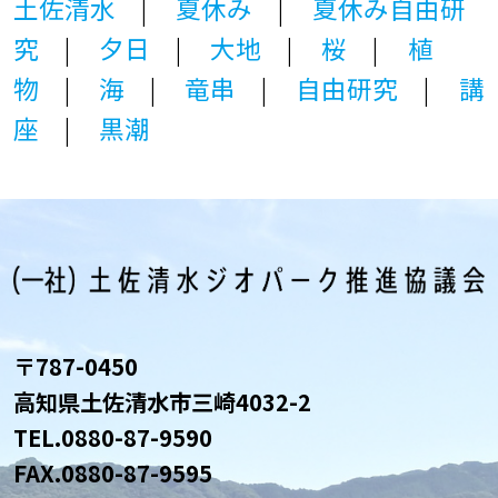
土佐清水
夏休み
夏休み自由研
究
夕日
大地
桜
植
物
海
竜串
自由研究
講
座
黒潮
〒787-0450
高知県土佐清水市三崎4032-2
TEL.
0880-87-9590
FAX.0880-87-9595