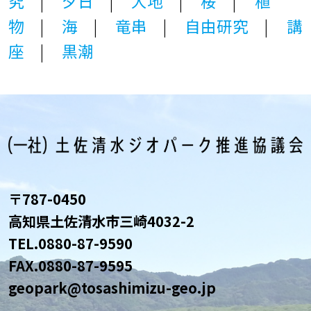
究
夕日
大地
桜
植
物
海
竜串
自由研究
講
座
黒潮
〒787-0450
高知県土佐清水市三崎4032-2
TEL.
0880-87-9590
FAX.0880-87-9595
geopark@tosashimizu-geo.jp