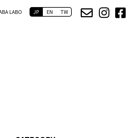
ABA LABO
JP
EN
TW