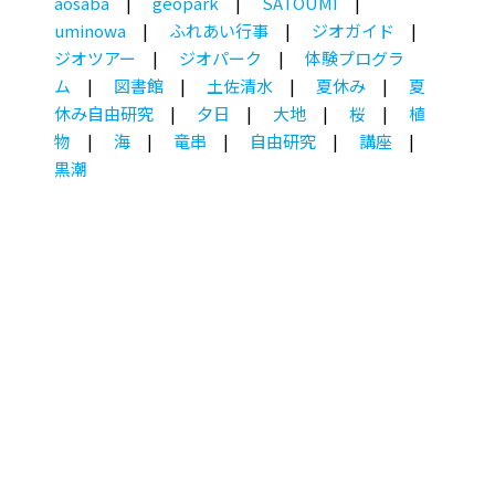
aosaba
geopark
SATOUMI
uminowa
ふれあい行事
ジオガイド
ジオツアー
ジオパーク
体験プログラ
ム
図書館
土佐清水
夏休み
夏
休み自由研究
夕日
大地
桜
植
物
海
竜串
自由研究
講座
黒潮