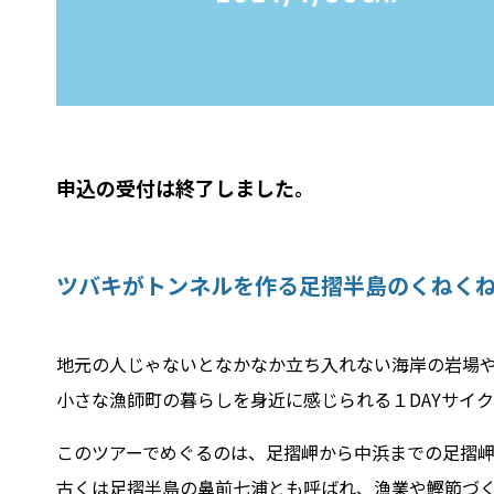
申込の受付は終了しました。
ツバキがトンネルを作る足摺半島のくねく
地元の人じゃないとなかなか立ち入れない海岸の岩場
小さな漁師町の暮らしを身近に感じられる１DAYサイ
このツアーでめぐるのは、足摺岬から中浜までの足摺
古くは足摺半島の鼻前七浦とも呼ばれ、漁業や鰹節づ