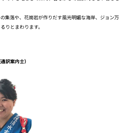
尾の集落や、花崗岩が作りだす風光明媚な海岸、ジョン万
ぐるりとまわります。
域通訳案内士）