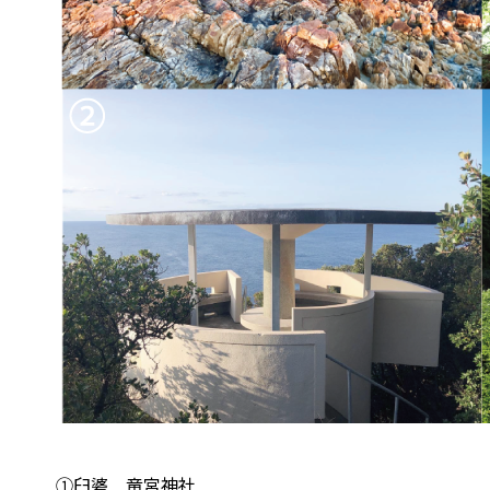
①臼碆 竜宮神社