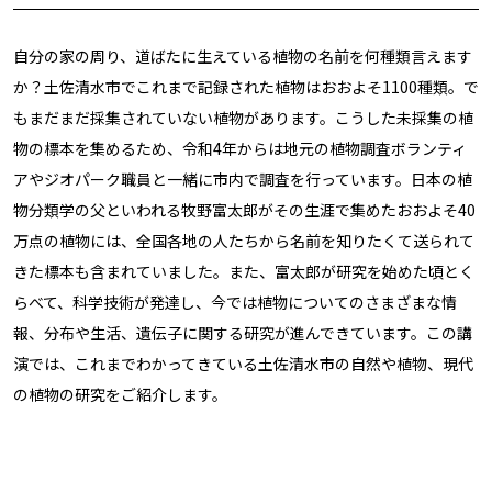
自分の家の周り、道ばたに生えている植物の名前を何種類言えます
か？土佐清水市でこれまで記録された植物はおおよそ
1100
種類。で
もまだまだ採集されていない植物があります。こうした未採集の植
物の標本を集めるため、令和
4
年からは地元の植物調査ボランティ
アやジオパーク職員と一緒に市内で調査を行っています。日本の植
物分類学の父といわれる牧野富太郎がその生涯で集めたおおよそ
40
万点の植物には、全国各地の人たちから名前を知りたくて送られて
きた標本も含まれていました。また、富太郎が研究を始めた頃とく
らべて、科学技術が発達し、今では植物についてのさまざまな情
報、分布や生活、遺伝子に関する研究が進んできています。この講
演では、これまでわかってきている土佐清水市の自然や植物、現代
の植物の研究をご紹介します。