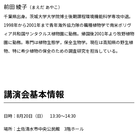
前田 綾子
（まえだ あやこ）
千葉県出身。茨城大学大学院博士後期課程環境機能科学専攻中退。
1998
年から
2001
年まで青年海外協力隊の職種植物学で南米ボリヴ
ィア共和国サンタクルス植物園に勤務。帰国後
2001
年より牧野植物
園に勤務。専門は植物生態学，保全生物学。現在は高知県の野生植
物、特に希少植物の保全のための調査研究を担当している。
講演会基本情報
日時：
8
月
20
日（日）
13:30
～
14:30
場所：土佐清水市中央公民館
3
階ホール