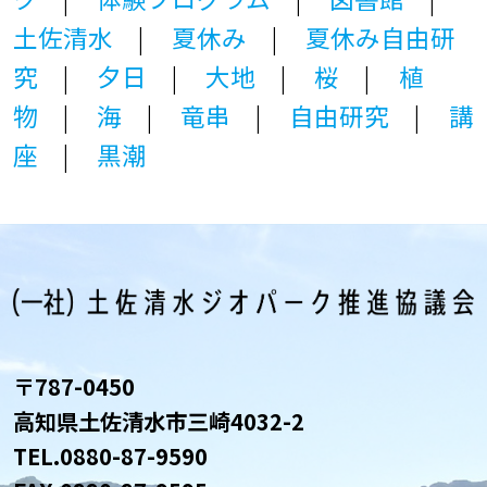
土佐清水
夏休み
夏休み自由研
究
夕日
大地
桜
植
物
海
竜串
自由研究
講
座
黒潮
〒787-0450
高知県土佐清水市三崎4032-2
TEL.
0880-87-9590