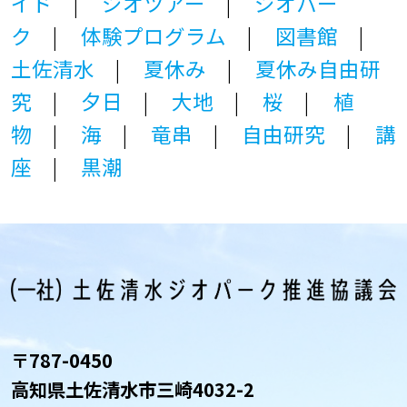
イド
ジオツアー
ジオパー
ク
体験プログラム
図書館
土佐清水
夏休み
夏休み自由研
究
夕日
大地
桜
植
物
海
竜串
自由研究
講
座
黒潮
〒787-0450
高知県土佐清水市三崎4032-2