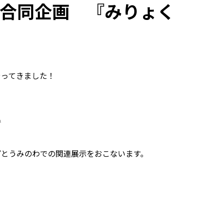
合同企画 『みりょく
やってきました！
で
プとうみのわでの関連展示をおこないます。