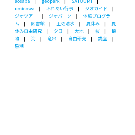
aosaba
geopark
SATOUMI
uminowa
ふれあい行事
ジオガイド
ジオツアー
ジオパーク
体験プログラ
ム
図書館
土佐清水
夏休み
夏
休み自由研究
夕日
大地
桜
植
物
海
竜串
自由研究
講座
黒潮