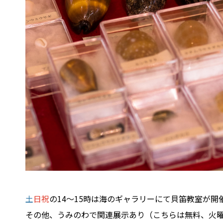
土
日祝
の14〜15時は海のギャラリーにて貝笛教室が開
その他、うみのわで関連展示あり（こちらは無料、