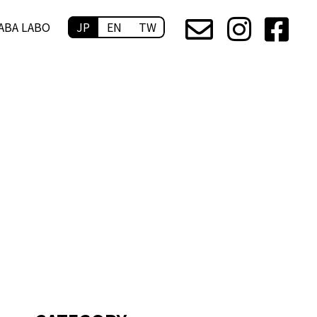
ABA LABO
JP
EN
TW