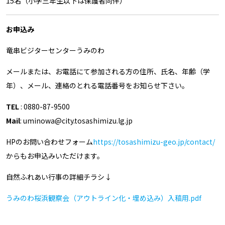
15名（
小学三年生以下は保護者同伴
）
お申込み
竜串ビジターセンターうみのわ
メールまたは、お電話にて参加される方の住所、氏名、年齢（学
年）、メール、連絡のとれる電話番号をお知らせ下さい。
TEL
: 0880-87-9500
Mail
: uminowa@city.tosashimizu.lg.jp
HPのお問い合わせフォーム
https://tosashimizu-geo.jp/contact/
からもお申込みいただけます。
自然ふれあい行事の詳細チラシ↓
うみのわ桜浜観察会（アウトライン化・埋め込み）入稿用.pdf