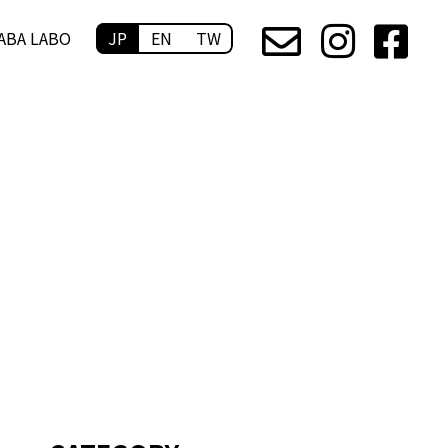
ABA LABO
JP
EN
TW