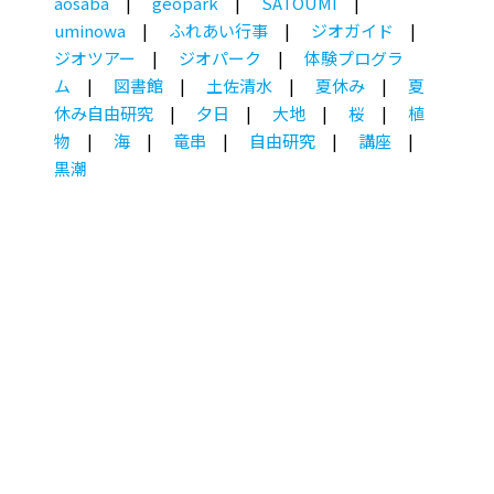
aosaba
geopark
SATOUMI
uminowa
ふれあい行事
ジオガイド
ジオツアー
ジオパーク
体験プログラ
ム
図書館
土佐清水
夏休み
夏
休み自由研究
夕日
大地
桜
植
物
海
竜串
自由研究
講座
黒潮