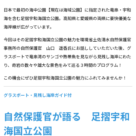
日本で最初の海中公園【現在は海域公園】に指定された竜串・宇和
海を含む足摺宇和海国立公園。高知県と愛媛県の両県に豪快優美な
海岸線が広がっています。
今回はその足摺宇和海国立公園の魅力を環境省土佐清水自然保護官
事務所の自然保護官 山口 遥香氏にお話ししていただいた後、グ
ラスボートで竜串湾のサンゴや熱帯魚を見ながら見残し海岸にわた
り、奇岩の数々や雄大な景色をみて巡る３時間のプログラム！
この機会にぜひ足摺宇和海国立公園の魅力にふれてみませんか！
グラスボート・見残し海岸ガイド付
自然保護官が語る 足摺宇和
海国立公園