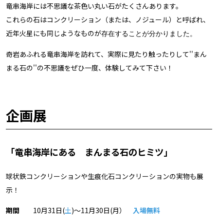
竜串海岸には不思議な茶色い丸い石がたくさんあります。
これらの石はコンクリーション（または、ノジュール）と呼ばれ、
近年火星にも同じようなものが
存在することが分かりました。
奇岩あふれる竜串海岸を訪れて、実際に見たり触ったりして''まん
まる石の''の不思議をぜひ一度、体験してみて下さい！
企画展
「竜串海岸にある まんまる石のヒミツ」
球状鉄コンクリーションや生痕化石コンクリーションの実物も展
示！
期間
10月31日(
土
)～11月30日(月）
入場無料