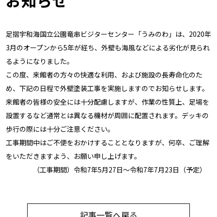
お知らせ
足摺宇和海国立公園竜串ビジターセンター「うみのわ」は、
2020年
3月のオープンから5年が経ち、
外壁も海風などによる劣化が見られ
るようになりました。
この度、来館者の方々の快適な利用、
および施設の長寿命化のた
め、
下記の日程で外壁塗装工事を実施しますのでお知ら
せします。
来館者の皆様の安全には十分配慮しますが、作業の性質上、
足場を
設置するなど通常とは異なる機材が周囲に配置されます。
デッキの
歩行の際には十分ご注意ください。
工事期間中はご不便をおかけすることとなりますが、何卒、
ご理解
をいただきますよう、お願い申し上げます。
（工事期間）令和7年5月27日～令和7年7月23日（予定）
記事一覧へ戻る