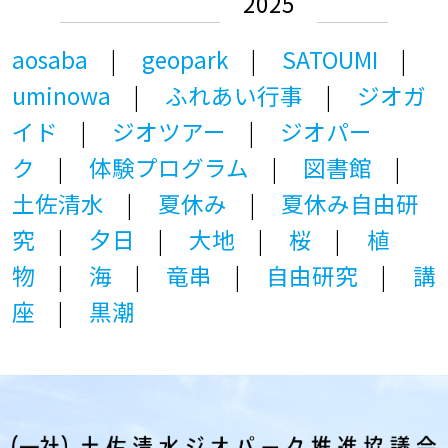
2025
aosaba
geopark
SATOUMI
uminowa
ふれあい行事
ジオガ
イド
ジオツアー
ジオパー
ク
体験プログラム
図書館
土佐清水
夏休み
夏休み自由研
究
夕日
大地
桜
植
物
海
竜串
自由研究
講
座
黒潮